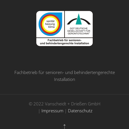
Fachbetrieb für senioren- und behindertengerechte
Installation
© 2022 Vanscheidt + Drießen GmbH
|
Impressum
|
Datenschutz