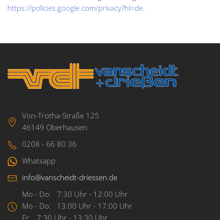
https://policies.google.com/privacy?hl=de
.
Von-Trotha-Straße 125
46149 Oberhausen
0208 - 66 80 36
Whatsapp
info@vanscheidt-driessen.de
Mo - Do: 7:30 Uhr - 12:00 Uhr
Mo - Do: 13:00 Uhr - 17:00 Uhr
Fr: 7:30 Uhr - 13:30 Uhr