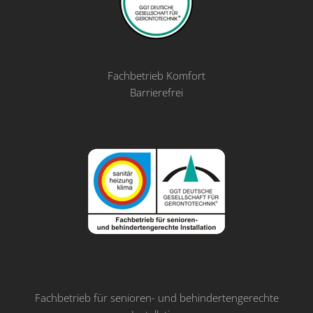
Fachbetrieb Komfort
Barrierefrei
Fachbetrieb für senioren- und behindertengerechte