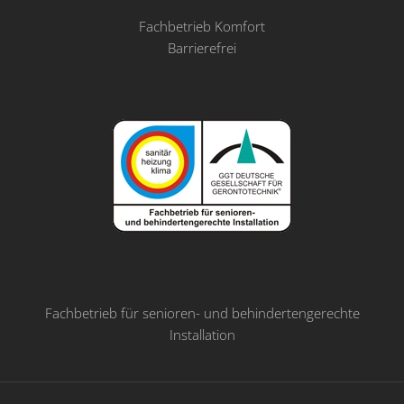
Fachbetrieb Komfort
Barrierefrei
Fachbetrieb für senioren- und behindertengerechte
Installation