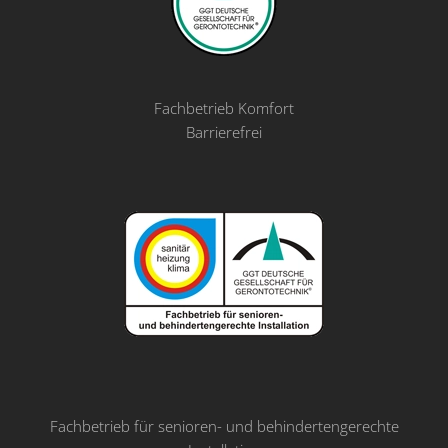
Fachbetrieb Komfort
Barrierefrei
Fachbetrieb für senioren- und behindertengerechte